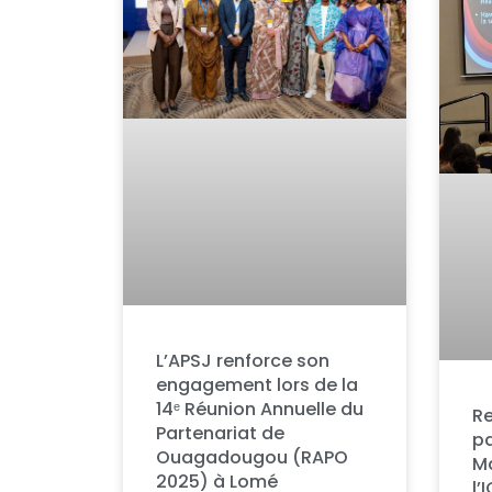
L’APSJ renforce son
engagement lors de la
14ᵉ Réunion Annuelle du
Re
Partenariat de
pa
Ouagadougou (RAPO
M
2025) à Lomé
l’