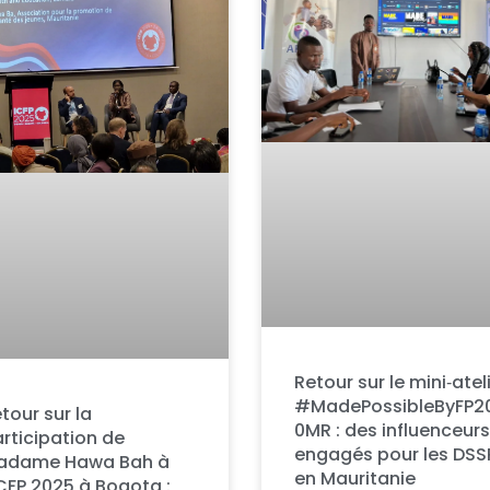
Retour sur le mini‑atel
#MadePossibleByFP2
tour sur la
0MR : des influenceurs
rticipation de
engagés pour les DSS
adame Hawa Bah à
en Mauritanie
ICFP 2025 à Bogota :