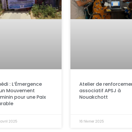
édi : L’Émergence
Atelier de renforceme
’un Mouvement
associatif APSJ à
minin pour une Paix
Nouakchott
rable
avril 2025
16 février 2025