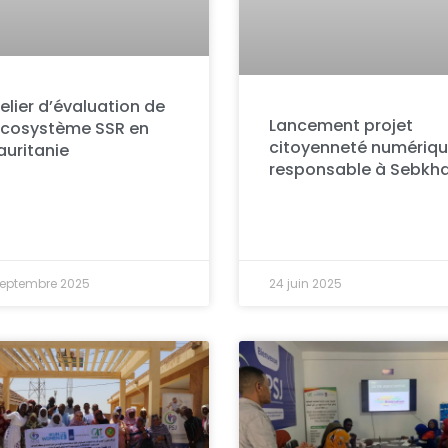
elier d’évaluation de
Lancement projet
écosystème SSR en
citoyenneté numériq
uritanie
responsable à Sebkh
septembre 2025
24 juin 2025